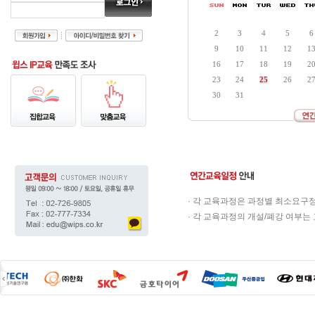
2
3
4
5
6
9
10
11
12
1
16
17
18
19
2
23
24
25
26
2
30
31
· 각 교육과정은 과정별 최소요구
· 각 교육과정의 개설/폐강 여부는