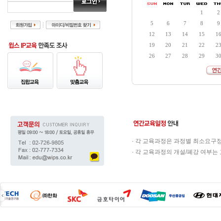
1
2
5
6
7
8
9
12
13
14
15
1
19
20
21
22
2
26
27
28
29
3
· 각 교육과정은 과정별 최소요구
· 각 교육과정의 개설/폐강 여부는